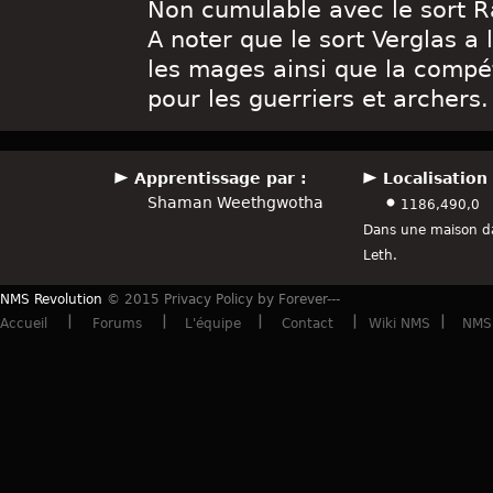
Non cumulable avec le sort 
A noter que le sort Verglas a
les mages ainsi que la compé
pour les guerriers et archers.
Apprentissage par :
Localisation 
Shaman Weethgwotha
1186,490,0
Dans une maison da
Leth.
NMS Revolution
© 2015 Privacy Policy by Forever---
Accueil
Forums
L'équipe
Contact
Wiki NMS
NMS 