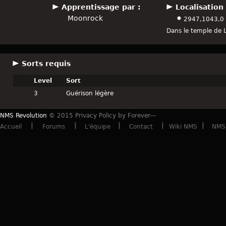
Apprentissage par :
Localisation 
Moonrock
2947,1043,0
Dans le temple de 
Sorts requis
Level
Sort
3
Guérison légère
NMS Revolution
© 2015 Privacy Policy by Forever---
Accueil
Forums
L'équipe
Contact
Wiki NMS
NMS 